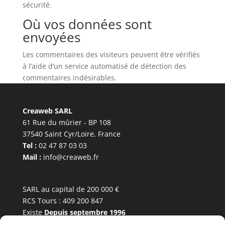
sécurité.
Où vos données sont
envoyées
Les commentaires des visiteurs peuvent être vérifiés
à l’aide d’un service automatisé de détection des
commentaires indésirables.
Creaweb SARL
61 Rue du mûrier - BP 108
37540 Saint Cyr/Loire, France
Tel :
02 47 87 03 03
Mail :
info@creaweb.fr
SARL au capital de 200 000 €
RCS Tours : 409 200 847
Existe
Depuis septembre 1996